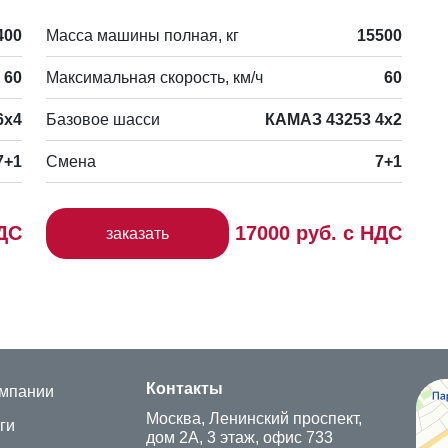
400
Масса машины полная, кг
15500
60
Максимальная скорость, км/ч
60
6х4
Базовое шасси
КАМАЗ 43253 4х2
7+1
Смена
7+1
НДС
17000 руб. с НДС
заказать
Моск
Контакты
омпании
IT-к
Стро
Москва, Ленинский проспект,
ги
дом 2А, 3 этаж, офис 733